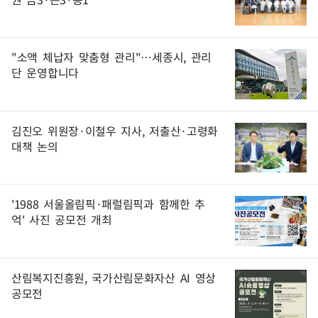
"소액 체납자 맞춤형 관리"…세종시, 관리
단 운영합니다
김진오 위원장·이철우 지사, 저출산·고령화
대책 논의
'1988 서울올림픽·패럴림픽과 함께한 추
억' 사진 공모전 개최
산림복지진흥원, 국가산림문화자산 AI 영상
공모전