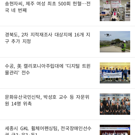
송현자씨, 제주 여성 최초 500회 헌혈…전
국 네 번째
경북도, 2차 지적재조사 대상지에 16개 지
구 추가 지정
수공, 美 캘리포니아주립대에 '디지털 트윈
물관리' 전수
문화유산국민신탁, 박성호 교수 등 자문위
원 14명 위촉
세종시 GKL 휠체어펜싱팀, 전국장애인선수
권 금3·은3·동1