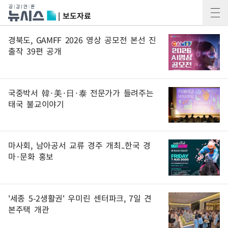
| 보도자료
경북도, GAMFF 2026 영상 공모전 본선 진
출작 39편 공개
국중박서 韓·美·日·泰 전문가가 들려주는
태국 불교이야기
마사회, 남아공서 교류 경주 개최..한국 경
마·문화 홍보
'세종 5-2생활권' 우미린 센터파크, 7일 견
본주택 개관