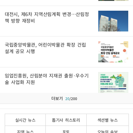
대전시, 제6차 지역산림계획 변경…산림정
책 방향 재정비
국립중앙박물관, 어린이박물관 확장 건립
설계 공모 시행
임업진흥원, 산림분야 지재권 출원·우수기
술 사업화 지원
더보기
20
/
200
실시간 뉴스
톱기사 히스토리
섹션별 뉴스
지역 뉴스
포토
오늘의 속보