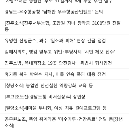
'자랑스러운 경남인' 후보 31일까지 6개 부문 추천 접수
경남도-우주항공청 '남해안 우주항공산업벨트' 논의
[진주소식]진주서부농협, 조합원 자녀 장학금 3100만원 전달
등
유명현 산청군수, 과수 '일소과 피해' 현장 긴급 점검
김해시의회, 행감 앞두고 위법·부당사례 '시민 제보 접수'
진주소방, 옥내저장소 19곳 안전검사…위법시 형사입건
휴가중 복귀 박완수 지사, 이틀 연속 폭염 대응 점검
[창녕소식] 농업인 안전실천 역량강화 교육 등
[부고]조도진(경남도청 비서실장)씨 장인상
[밀양소식]새마을 부녀회, 여성 치유 원예프로그램 등
공무원노조, 폭염 취계약층 '미숫가루·건강음료' 전달 등[창녕
소식]