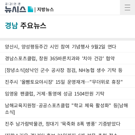
| 지방뉴스
경남
주요뉴스
양산시, 양성평등주간 시민 참여 기념행사 9월2일 연다
경남스포츠클럽, 창원 365바른치과와 '치아 건강' 협약
[창녕소식]성낙인 군수 공사장 점검, NH농협 생수 기탁 등
진주시 '올빰토요야시장' 15일 운영재개…"무더위로 휴장"
임영웅 팬클럽, 거제·통영에 성금 1504만원 기탁
남해교육지원청·공공스포츠클럽 "학교 체육 활성화" 등[남해
소식]
진주 남가람박물관, 정대기 '묵죽화 8폭 병풍' 기증받았다