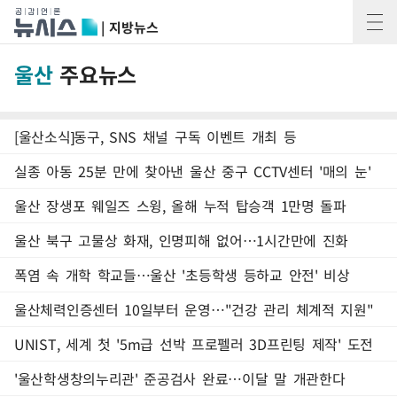
| 지방뉴스
울산
주요뉴스
[울산소식]동구, SNS 채널 구독 이벤트 개최 등
실종 아동 25분 만에 찾아낸 울산 중구 CCTV센터 '매의 눈'
울산 장생포 웨일즈 스윙, 올해 누적 탑승객 1만명 돌파
울산 북구 고물상 화재, 인명피해 없어…1시간만에 진화
폭염 속 개학 학교들…울산 '초등학생 등하교 안전' 비상
울산체력인증센터 10일부터 운영…"건강 관리 체계적 지원"
UNIST, 세계 첫 '5m급 선박 프로펠러 3D프린팅 제작' 도전
'울산학생창의누리관' 준공검사 완료…이달 말 개관한다