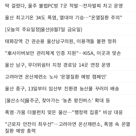
딱 걸렸다, 울주 불법PC방 7곳 적발…전자발찌 차고 운영
울산 최고기온 34도 폭염, 열대야 기승…"온열질환 주의"
[오늘의 주요일정]울산(8월7일 금요일)
태화강역 간 권순용 울산남구의원, 이용객들 불편 청취
"車사이버보안 관리체계 인증 지원"…KISA, 이곳과 맞손
울산 남구, 무더위쉼터 지정 경로당 14곳 연장 운영
고려아연 온산제련소 노사 '온열질환 예방 캠페인'
울산 중구, 13일부터 임산부 친환경 농산물 꾸러미 배송
[울산소식]울주군, 찾아가는 ‘농촌 왕진버스’ 확대 등
폭염·가뭄 더블펀치 맞은 울산…"행정력 집중" 비상 대응
"근로자 안전이 최우선"…고려아연 온산제련소, 폭염 속 온열
질환 예방 총력