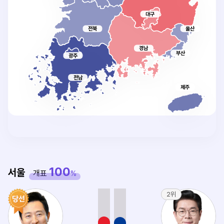
대구
전북
울산
경남
부산
광주
전남
제주
100
서울
개표
%
2위