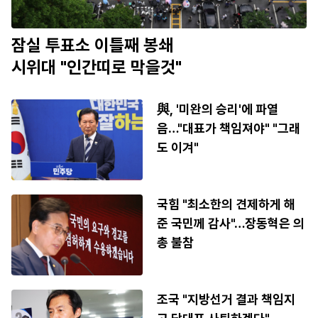
잠실 투표소 이틀째 봉쇄
시위대 "인간띠로 막을것"
與, '미완의 승리'에 파열
음…"대표가 책임져야" "그래
도 이겨"
국힘 "최소한의 견제하게 해
준 국민께 감사"…장동혁은 의
총 불참
조국 "지방선거 결과 책임지