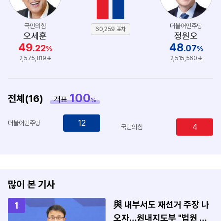
국민의힘
더불어민주당
60,259 표차
오세훈
정원오
49
48
.22
.07
%
%
2,575,819표
2,515,560표
100
전체(16)
개표
%
12
더불어민주당
4
국민의힘
많이 본 기사
與 내부서도 재선거 주장 나
1
오자…원내지도부 "법원 결