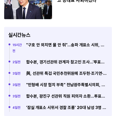
고 당대표 사퇴하겠다"
실시간뉴스
"구호 안 외치면 물 안 줘"…송파 개표소 시위, 폭
15시간
염에 동력 뚝
전
합수본, 경기선관위 관계자 참고인 조사…'투표율
2일전
조작' 의혹
與, 선관위 특검 국민추천위원에 조두현·조기연·하
3일전
상응 추천
"민형배 시장 협치 부족" 전남광주특별시의회, 비
3일전
판 논평
합수본, 광진구 선관위 직원 피의자 소환…투표지
3일전
부족 직무유기 혐의
'잠실 개표소 시위서 경찰 조롱' 20대 남성 3명 재
4일전
판행