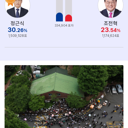
정근식
조전혁
334,904 표차
30
23
.26
.54
%
%
1,509,528표
1,174,624표