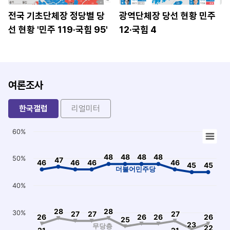
전국 기초단체장 정당별 당
광역단체장 당선 현황 민주
선 현황 '민주 119·국힘 95'
12·국힘 4
여론조사
한국갤럽
리얼미터
Chart
60%
Line chart with 5 lines.
View as data table, Chart
48
48
48
48
48
48
48
48
The chart has 1 X axis displaying categories.
50%
47
47
46
46
46
46
46
46
46
46
45
45
45
45
The chart has 1 Y axis displaying values. Data ranges from 1 
더불어민주당
40%
28
28
28
28
30%
27
27
27
27
27
27
26
26
26
26
26
26
26
26
25
25
23
23
무당층
22
22