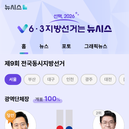
홈
뉴스
포토
그래픽뉴스
제9회 전국동시지방선거
서울
부산
대구
인천
광주
대전
울
100
광역단체장
개표
%
2위