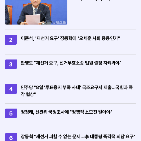
정 봐야"
이준석, '재선거 요구' 장동혁에 "오세훈 사퇴 종용인가"
2
한병도 "재선거 요구, 선거무효소송 법원 결정 지켜봐야"
3
민주당 "8일 '투표용지 부족 사태' 국조요구서 제출…국힘과 즉
4
각 협상"
정청래, 선관위 국정조사에 "정쟁적 소모전 말아야"
5
장동혁 "재선거 피할 수 없는 문제…李 대통령 즉각적 회담 요구"
6