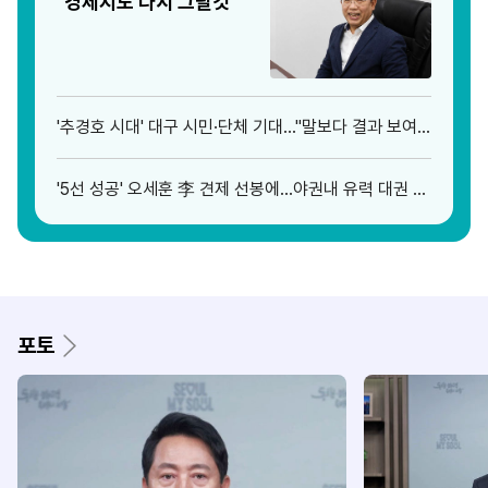
"경제지도 다시 그릴것"
'추경호 시대' 대구 시민·단체 기대…"말보다 결과 보여
줘야"(종합)
'5선 성공' 오세훈 李 견제 선봉에…야권내 유력 대권 주
자로 자리 매김
포토