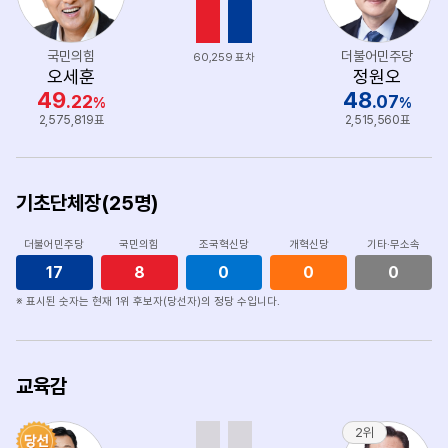
국민의힘
더불어민주당
60,259 표차
오세훈
정원오
49
48
.22
.07
%
%
2,575,819표
2,515,560표
기초단체장(25명)
더불어민주당
국민의힘
조국혁신당
개혁신당
기타·무소속
17
8
0
0
0
※ 표시된 숫자는 현재 1위 후보자(당선자)의 정당 수입니다.
교육감
2위