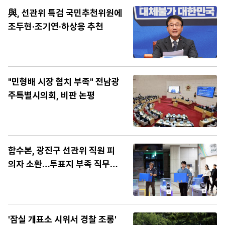
與, 선관위 특검 국민추천위원에
조두현·조기연·하상응 추천
"민형배 시장 협치 부족" 전남광
주특별시의회, 비판 논평
합수본, 광진구 선관위 직원 피
의자 소환…투표지 부족 직무유
기 혐의
'잠실 개표소 시위서 경찰 조롱'