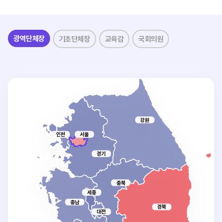
광역단체장
기초단체장
교육감
국회의원
강원
인천
서울
경기
충북
세종
충남
경북
대전