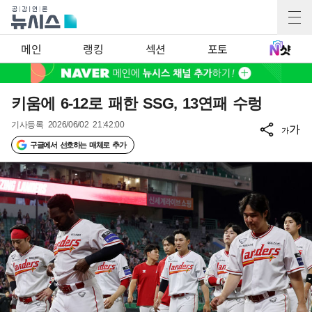
메인
랭킹
섹션
포토
키움에 6-12로 패한 SSG, 13연패 수렁
기사등록
2026/06/02 21:42:00
가
가
구글에서 선호하는 매체로 추가