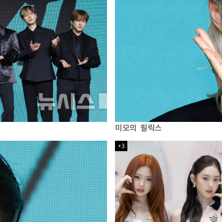
미모의 필릭스
+3