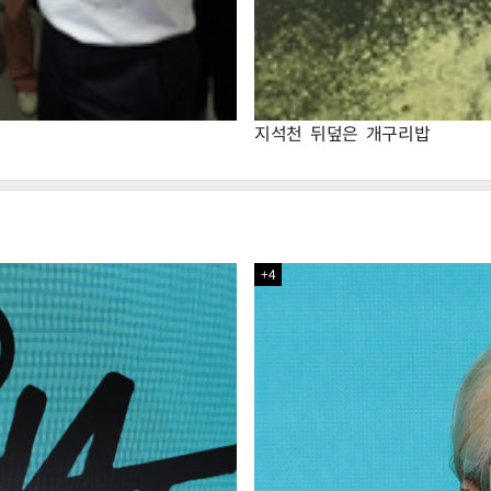
지석천 뒤덮은 개구리밥
+4