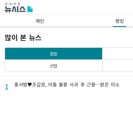
메인
랭킹
많이 본 뉴스
종합
산업
홍서범♥조갑경, 아들 불륜 사과 후 근황…밝은 미소
1