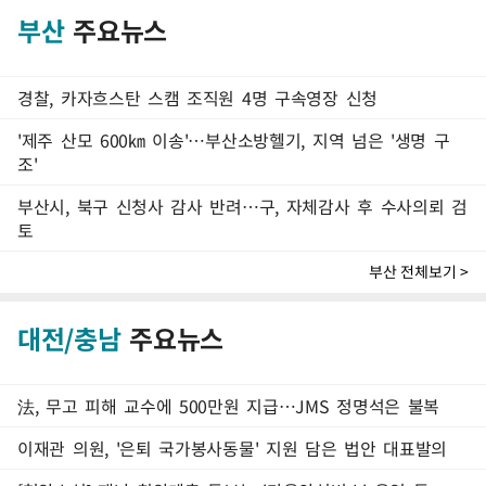
부산
주요뉴스
경찰, 카자흐스탄 스캠 조직원 4명 구속영장 신청
'제주 산모 600㎞ 이송'…부산소방헬기, 지역 넘은 '생명 구
조'
부산시, 북구 신청사 감사 반려…구, 자체감사 후 수사의뢰 검
토
부산 전체보기 >
대전/충남
주요뉴스
法, 무고 피해 교수에 500만원 지급…JMS 정명석은 불복
이재관 의원, '은퇴 국가봉사동물' 지원 담은 법안 대표발의