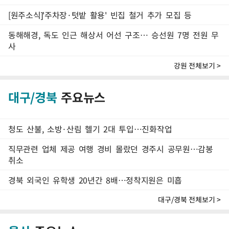
[원주소식]'주차장·텃밭 활용' 빈집 철거 추가 모집 등
동해해경, 독도 인근 해상서 어선 구조… 승선원 7명 전원 무
사
강원 전체보기 >
대구/경북
주요뉴스
청도 산불, 소방·산림 헬기 2대 투입…진화작업
직무관련 업체 제공 여행 경비 몰랐던 경주시 공무원…감봉
취소
경북 외국인 유학생 20년간 8배…정착지원은 미흡
대구/경북 전체보기 >