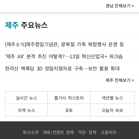
경남 전체보기 >
제주
주요뉴스
[제주소식]제주항일기념관, 광복절 가족 체험행사 운영 등
'제주 AX' 본격 추진 어떻게?…13일 혁신산업국+ 워크숍
한라산 백록담 3D 정밀지형자료 구축…보전 활용 확대
제주 전체보기 >
실시간 뉴스
톱기사 히스토리
섹션별 뉴스
지역 뉴스
포토
오늘의 속보
회사소개
제휴/컨텐츠 판매
약관·정책
고충처리