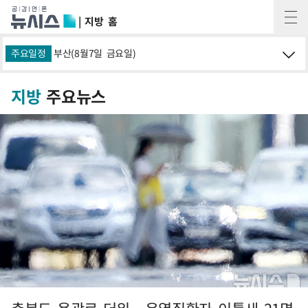
| 지방 홈
부산(8월7일 금요일)
주요일정
대구경북(8월7일 금
지방
주요뉴스