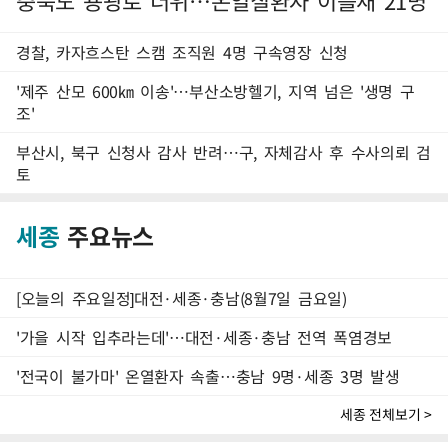
충북도 용광로 더위…온열질환자 이틀새 21명
경찰, 카자흐스탄 스캠 조직원 4명 구속영장 신청
'제주 산모 600㎞ 이송'…부산소방헬기, 지역 넘은 '생명 구
조'
부산시, 북구 신청사 감사 반려…구, 자체감사 후 수사의뢰 검
토
세종
주요뉴스
[오늘의 주요일정]대전·세종·충남(8월7일 금요일)
'가을 시작 입추라는데'…대전·세종·충남 전역 폭염경보
'전국이 불가마' 온열환자 속출…충남 9명·세종 3명 발생
세종 전체보기 >