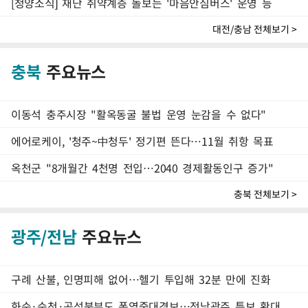
[청양소식] 재난 취약계층 돌보는 '마음안심버스' 운영 등
대전/충남 전체보기 >
충북
주요뉴스
이동석 충주시장 "활옥동굴 불법 운영 눈감을 수 없다"
에어로케이, '청주~中청두' 정기편 뜬다…11월 취항 목표
옥천군 "8개월간 4천명 전입…2040 경제활동인구 증가"
충북 전체보기 >
광주/전남
주요뉴스
구례 산불, 인명피해 없어…헬기 투입해 32분 만에 진화
화순·순천·곡성북부도 폭염중대경보…전남광주 특보 확대