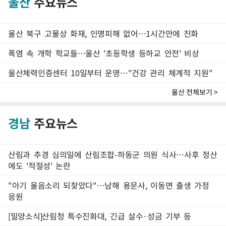
울산
주요뉴스
울산 북구 고물상 화재, 인명피해 없어…1시간만에 진화
폭염 속 개학 학교들…울산 '초등학생 등하교 안전' 비상
울산체력인증센터 10일부터 운영…"건강 관리 체계적 지원"
울산 전체보기 >
경남
주요뉴스
산림과 추경 심의일에 산림조합-하동군 의원 식사…사후 정산
에도 '적절성' 논란
"아기 울음소리 되찾았다"…남해 용문사, 이동면 출생 가정
응원
[밀양소식]산림청 특수진화대, 긴급 살수·성금 기부 등