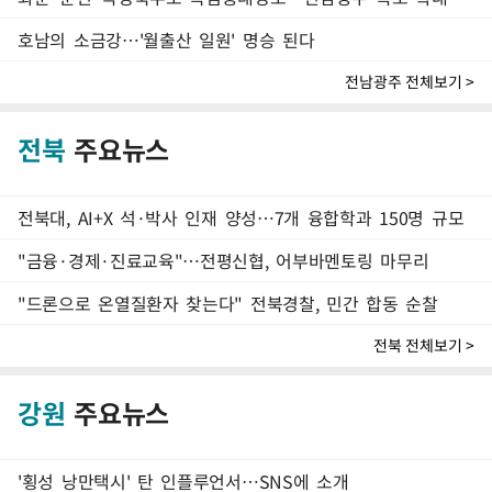
호남의 소금강…'월출산 일원' 명승 된다
전남광주 전체보기 >
전북
주요뉴스
전북대, AI+X 석·박사 인재 양성…7개 융합학과 150명 규모
"금융·경제·진료교육"…전평신협, 어부바멘토링 마무리
"드론으로 온열질환자 찾는다" 전북경찰, 민간 합동 순찰
전북 전체보기 >
강원
주요뉴스
'횡성 낭만택시' 탄 인플루언서…SNS에 소개