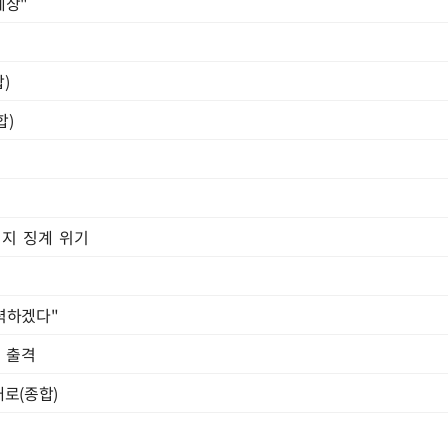
예상"
)
합)
정지 징계 위기
력하겠다"
 출격
로(종합)