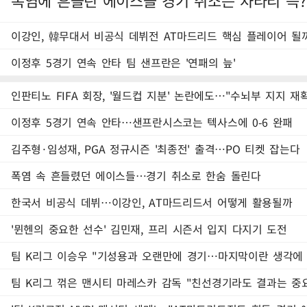
폭염에 흔들린 에이스들 경기 취소는 차라리 득?
이강인, 韓무대서 비공식 데뷔전 AT마드리드 핵심 플레이어 될
이정후 5경기 연속 안타 팀 샌프란은 '연패의 늪'
인판티노 FIFA 회장, '월드컵 지분' 논란에도…"수뇌부 지지 재
이정후 5경기 연속 안타…샌프란시스코는 텍사스에 0-6 완패
김주형·임성재, PGA 정규시즌 '최종전' 출격…PO 티켓 잡는다
폭염 속 흔들렸던 에이스들…경기 취소로 한숨 돌린다
한국서 비공식 데뷔…이강인, AT마드리드서 어떻게 활용될까
'뮌헨의 중요한 선수' 김민재, 프리 시즌서 입지 다지기 도전
팀 K리그 이승우 "기성용과 오랜만에 경기…마지막이란 생각에 
팀 K리그 꺾은 맨시티 마레스카 감독 "친선경기라도 결과는 중