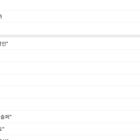
까
확인"
슬퍼"
요"