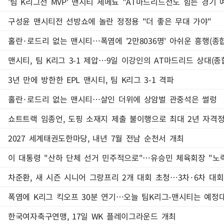
'팀 K리그전 MVP' 맨시티 세메뇨 "AT마드리드전도 힘든 경기 
구성윤 맨시티전 선방쇼에 놀란 정정용 "더 좋은 무대 가야"
홀란·로드리 없는 맨시티…폭염에 '2만8036명' 아쉬운 흥행(종합
맨시티, 팀 K리그 3-1 제압…9일 이강인의 AT마드리드 상대(종
3년 만에 방한한 EPL 맨시티, 팀 K리그 3-1 격파
홀란·로드리 없는 맨시티…살인 더위에 상암벌 관중석은 썰렁
쇼트트랙 임종언, 도핑 소재지 제출 불이행으로 최대 2년 자격
2027 세계태권도한마당, 내년 7월 전남 순천서 개최
이 대통령 "산하 단체 선거 민주적으로"…유승민 체육회장 "노
차준환, 새 시즌 시니어 그랑프리 2개 대회 초청…3차·6차 대회
폭염에 K리그 킥오프 30분 연기…오늘 팀K리그-맨시티는 예정대
한국여자축구연맹, 17일 WK 플레이그라운드 개최