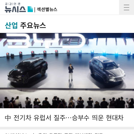
| 섹션별뉴스
산업
주요뉴스
中 전기차 유럽서 질주…승부수 띄운 현대차