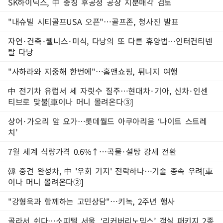
SK하이닉스, 中 충칭 후공정 공장 지분매각 검토
"내슈빌 시티골프USA 오픈"…골프존, 청사진 발표
자연·건축·웰니스·미식, 다낭의 또 다른 휴양법…인터컨티넨
탈 다낭
"사하라와 지중해 한번에"…홈앤쇼핑, 튀니지 여행
中 전기차 유럽서 세 자릿수 질주…현대차·기아, 신차·인센
티브로 맞불[車이나 머니 몰려온다③]
상어·가오리 앞 요가…롯데월드 아쿠아리움 ‘나이트 스트레
치’
7월 세계 식량가격 0.6%↑…곡물·설탕 강세 전환
韓 중견 완성차, 中 '우회 기지' 전락하나…기술 종속 우려[車
이나 머니 몰려온다②]
"강형욱과 함께하는 고민상담"…키녹, 2주년 행사
골라서 쉰다…소피텔 서울, ‘리커버리노믹스’ 객실 패키지 2종