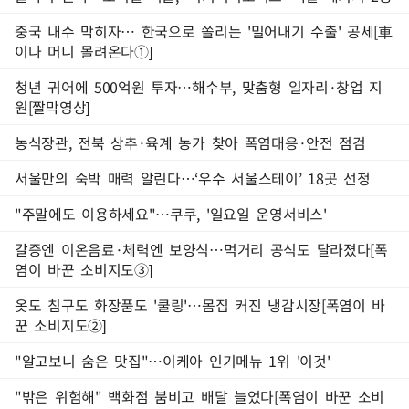
중국 내수 막히자… 한국으로 쏠리는 '밀어내기 수출' 공세[車
이나 머니 몰려온다①]
청년 귀어에 500억원 투자…해수부, 맞춤형 일자리·창업 지
원[짤막영상]
농식장관, 전북 상추·육계 농가 찾아 폭염대응·안전 점검
서울만의 숙박 매력 알린다…‘우수 서울스테이’ 18곳 선정
"주말에도 이용하세요"…쿠쿠, '일요일 운영서비스'
갈증엔 이온음료·체력엔 보양식…먹거리 공식도 달라졌다[폭
염이 바꾼 소비지도③]
옷도 침구도 화장품도 '쿨링'…몸집 커진 냉감시장[폭염이 바
꾼 소비지도②]
"알고보니 숨은 맛집"…이케아 인기메뉴 1위 '이것'
"밖은 위험해" 백화점 붐비고 배달 늘었다[폭염이 바꾼 소비