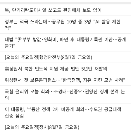
북, 단거리탄도미사일 쏘고도 관영매체 보도 없어
정부는 적극 쓰라는데…공무원 10명 중 3명 "AI 활용 제한
적"
대법 "尹부부 밥값·영화비, 파면 후 대통령기록관 이관…공개
불가"
[오늘의 주요일정]행정안전부(8월7일 금요일)
美상원서 북한 인도적 지원 제공 법안 5년만 재발의
워싱턴서 첫 보훈콘퍼런스…"한국전쟁, 자유 지킨 모범 사례"
국힘 윤리위 오늘 회의…조경태·진종오·권영진 징계 본격 논
의
이 대통령, 부동산 정책 2차 비공개 회의…수도권 공급대책
집중 점검
[오늘의 주요일정]정치(8월7일 금요일)