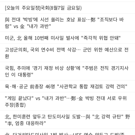
[오늘의 주요일정]국회(8월7일 금요일)
與 전대 '박빙'에 시선 쏠리는 호남 표심…鄭 "조직보다 바
람" vs 金 "내가 과반"
미군, 北 올해 10번째 미사일 발사에 "즉각적 위협 안돼"
고성군의회, 국외 연수비 전액 삭감… 군민 위한 예산으로 전
환
국힘, 추미애 '경기 재정 비상 상황'에 "주범은 전직 경기지사
인 이 대통령"
육·해·공군 前총장 46명 "사관학교 통합 재검토 강력 건의"
"게임 끝났다" vs "내가 과반"…鄭·金 박빙 전대 서로 우위
주장(종합)
北, 한미훈련 앞두고 탄도미사일 도발…與 "北 강력 규탄" 野
"李, 엄중 대응하라"
北, 단거리탄도미사일 1발 발사…UFS 연습 앞두고 도발(종