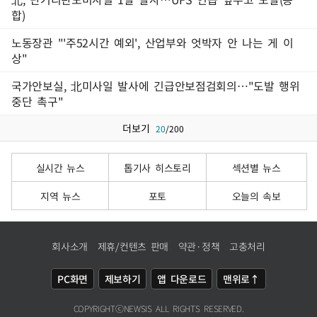
합)
노동장관 "'주52시간 예외', 산업부와 엇박자 안 나는 게 이
상"
국가안보실, 北미사일 발사에 긴급안보점검회의…"도발 행위
중단 촉구"
더보기
20
/
200
실시간 뉴스
톱기사 히스토리
섹션별 뉴스
지역 뉴스
포토
오늘의 속보
회사소개
제휴/컨텐츠 판매
약관·정책
고충처리
PC화면
제보하기
앱 다운로드
맨위로↑
COPYRIGHTⓒ
NEWSIS
ALL RIGHTS RESERVED.