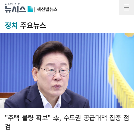
| 섹션별뉴스
정치
주요뉴스
"주택 물량 확보" 李, 수도권 공급대책 집중 점
검