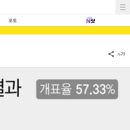
포토
가
가