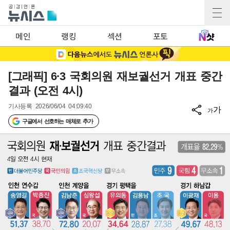
메인
랭킹
섹션
포토
[그래픽] 6·3 국회의원 재보궐선거 개표 중간
결과 (오전 4시)
기사등록
2026/06/04 04:09:40
가
가
구글에서 선호하는 매체로 추가