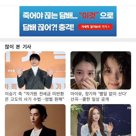
많이 본 기사
이승기 측 "차가원 전세금 미반환
아이유, 장기하 '별일 없이 산다'
은 고도의 사기 수법…엄벌 원해"
선곡…쿨한 일상 공개