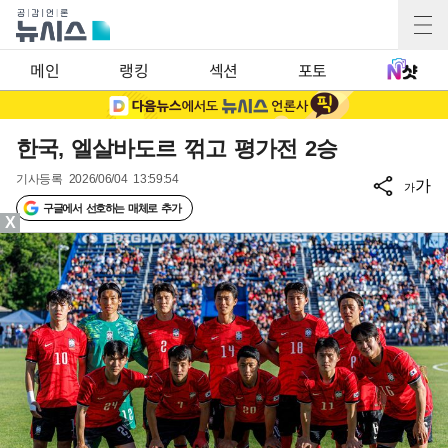
메인
랭킹
섹션
포토
한국, 엘살바도르 꺾고 평가전 2승
기사등록
2026/06/04 13:59:54
가
가
구글에서 선호하는 매체로 추가
X