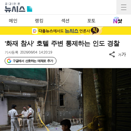
메인
랭킹
섹션
포토
'화재 참사' 호텔 주변 통제하는 인도 경찰
기사등록
2026/06/04 14:20:19
가
가
구글에서 선호하는 매체로 추가