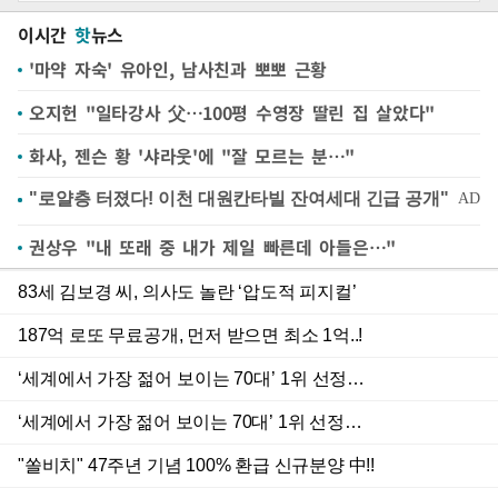
이시간
핫
뉴스
'마약 자숙' 유아인, 남사친과 뽀뽀 근황
오지헌 "일타강사 父…100평 수영장 딸린 집 살았다"
화사, 젠슨 황 '샤라웃'에 "잘 모르는 분…"
권상우 "내 또래 중 내가 제일 빠른데 아들은…"