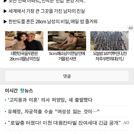
댓글
이시간
핫
뉴스
'고지용과 이혼' 의사 허양임, 새 출발했다
유혜정, 자궁적출 수술 "여성성 잃는 것이…"