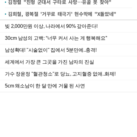
김정렬 "친형 군대서 구타로 사망…유골 못 찾아"
김희철, 광복절 '거꾸로 태극기' 현수막에 "X돌았네"