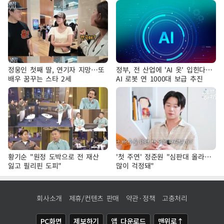
정웅인 첫째 딸, 연기자 지망…또
정부, 전 산업에 'AI 옷' 입힌다…
배우 꿈꾸는 스타 2세
AI 로봇 연 1000대 보급 추진
황기순 "원정 도박으로 전 재산
'첫 주연' 정준원 "심판대 올라…
잃고 필리핀 도피"
많이 걱정돼"
회사소개
제휴/컨텐츠 판매
약관·정책
고충처리
PC화면
제보하기
앱 다운로드
맨위로↑