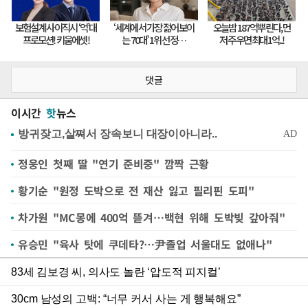
댓글
이시간
핫
뉴스
정웅인 첫째 딸 "연기 준비중" 깜짝 근황
황기순 "원정 도박으로 전 재산 잃고 필리핀 도피"
차가원 "MC몽에 400억 뜯겨…백현 위해 도박빚 갚아줘"
유승민 "육사 탓에 쿠데타?…尹졸업 서울대도 없애나"