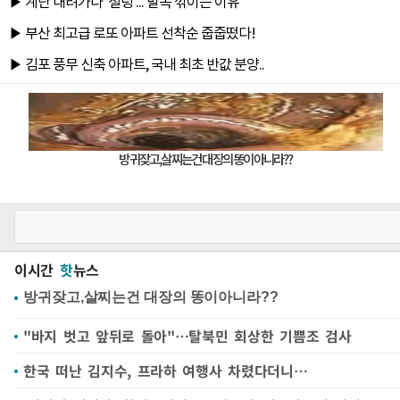
이시간
핫
뉴스
"바지 벗고 앞뒤로 돌아"…탈북민 회상한 기쁨조 검사
한국 떠난 김지수, 프라하 여행사 차렸다더니…