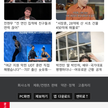
전현무 "전 연인 집착에 친구들과
"서장훈, 28억에 산 서초 건물
연락 끊어"
450억에 매물로"
"여군 지원 막힌 UDT 훈련 직접
박찬민 딸 박민하, 배우·국가대표
해봤습니다"…707 출신 女유튜버
병행하더니…여유로운 근황 공개
'완벽 소화'
회사소개
제휴/컨텐츠 판매
약관·정책
고충처리
PC화면
제보하기
앱 다운로드
맨위로↑
광
COPYRIGHTⓒ
NEWSIS
ALL RIGHTS RESERVED.
고