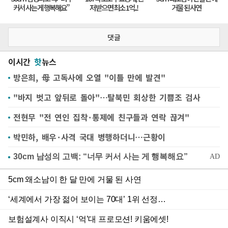
댓글
이시간
핫
뉴스
방은희, 母 고독사에 오열 "이틀 만에 발견"
"바지 벗고 앞뒤로 돌아"…탈북민 회상한 기쁨조 검사
전현무 "전 연인 집착·통제에 친구들과 연락 끊겨"
박민하, 배우·사격 국대 병행하더니…근황이