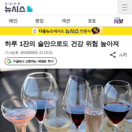
메인
랭킹
섹션
포토
하루 1잔의 술만으로도 건강 위험 높아져
기사등록
2026/06/09 21:15:31
가
가
구글에서 선호하는 매체로 추가