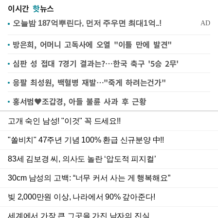
이시간
핫
뉴스
방은희, 어머니 고독사에 오열 "이틀 만에 발견"
심판 성 접대 7경기 결과는?…한국 축구 '5승 2무'
응팔 최성원, 백혈병 재발…"죽게 하려는건가"
홍서범♥조갑경, 아들 불륜 사과 후 근황