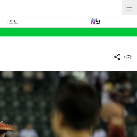
포토
가
가