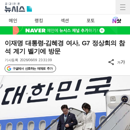
메인
랭킹
섹션
포토
이재명 대통령-김혜경 여사, G7 정상회의 참
석 계기 벨기에 방문
기사등록
2026/06/09 23:31:09
가
가
구글에서 선호하는 매체로 추가