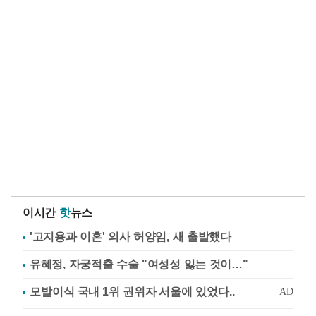
이시간
핫
뉴스
'고지용과 이혼' 의사 허양임, 새 출발했다
유혜정, 자궁적출 수술 "여성성 잃는 것이…"