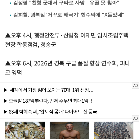
김정렬 "친형 군대서 구타로 사망…유골 못 찾아"
김희철, 광복절 '거꾸로 태극기' 현수막에 "X돌았네"
▲오후 4시, 행정안전부·산림청 이재민 임시조립주택
현장 합동점검, 청송군
▲오후 6시, 2026년 경북 구급 품질 향상 연수회, 피나
크 영덕