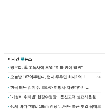
이시간
핫
뉴스
방은희, 母 고독사에 오열 "이틀 만에 발견"
한국 떠난 김지수, 프라하 여행사 차렸다더니…
'가성비 워터밤' 한강수영장…문신고객·성묘사음원 민원
46세 바다 "매일 10km 런닝"…탄탄 복근 핫걸 몸매로