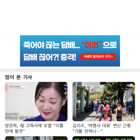
많이 본 기사
방은희, 母 고독사에 오열 "이틀
김지수, '여행사 대표' 변신 근황
만에 발견"
"가볼 만하니…"