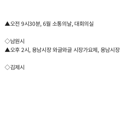
▲오전 9시30분, 6월 소통의날, 대회의실
◇남원시
▲오후 2시, 용남시장 와글와글 시장가요제, 용남시장
◇김제시