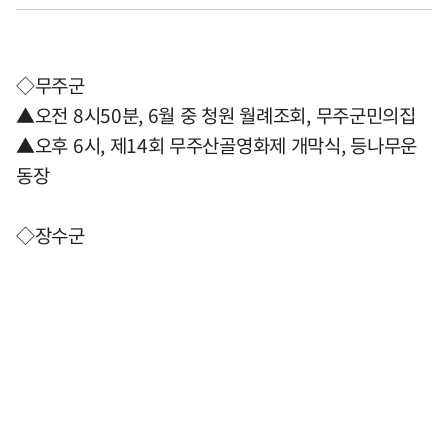
◇무주군
▲오전 8시50분, 6월 중 청원 월례조회, 무주군민의집
▲오후 6시, 제14회 무주산골영화제 개막식, 등나무운
동장
◇장수군