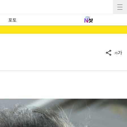
포토
가
가