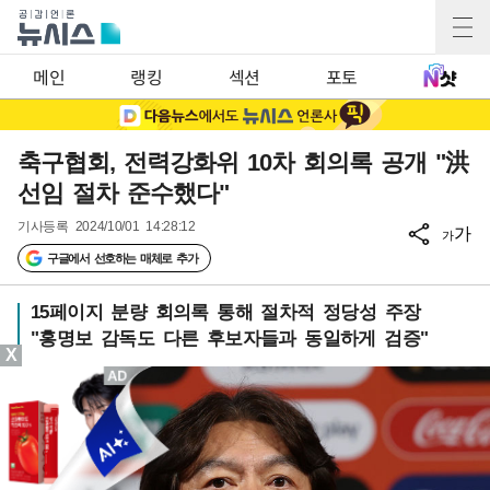
메인
랭킹
섹션
포토
축구협회, 전력강화위 10차 회의록 공개 "洪
선임 절차 준수했다"
기사등록
2024/10/01 14:28:12
가
가
구글에서 선호하는 매체로 추가
15페이지 분량 회의록 통해 절차적 정당성 주장
"홍명보 감독도 다른 후보자들과 동일하게 검증"
X