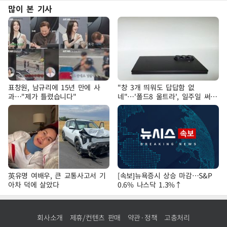
많이 본 기사
표창원, 남규리에 15년 만에 사
"창 3개 띄워도 답답함 없
과…"제가 틀렸습니다"
네"…'폴드8 울트라', 일주일 써보
니
英유명 여배우, 큰 교통사고서 기
[속보]뉴욕증시 상승 마감…S&P
아차 덕에 살았다
0.6% 나스닥 1.3%↑
회사소개
제휴/컨텐츠 판매
약관·정책
고충처리