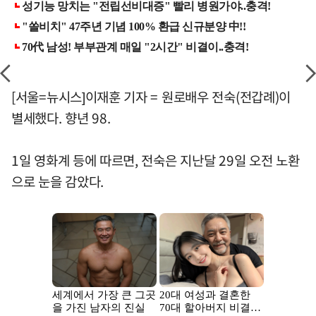
[서울=뉴시스]이재훈 기자 = 원로배우 전숙(전갑례)이
별세했다. 향년 98.
1일 영화계 등에 따르면, 전숙은 지난달 29일 오전 노환
으로 눈을 감았다.