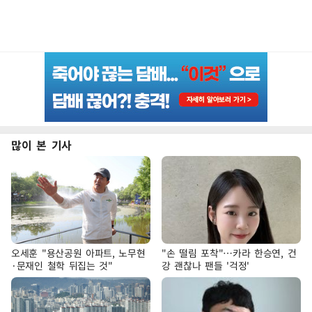
많이 본 기사
오세훈 "용산공원 아파트, 노무현
"손 떨림 포착"…카라 한승연, 건
·문재인 철학 뒤집는 것"
강 괜찮나 팬들 '걱정'