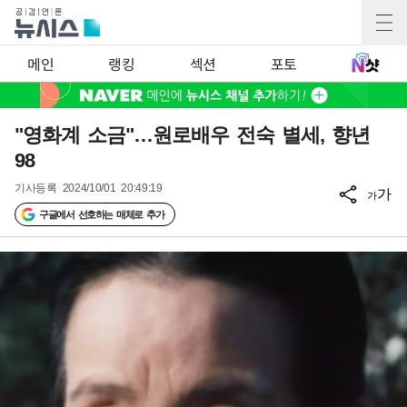
메인
랭킹
섹션
포토
"영화계 소금"…원로배우 전숙 별세, 향년
98
기사등록
2024/10/01 20:49:19
가
가
구글에서 선호하는 매체로 추가