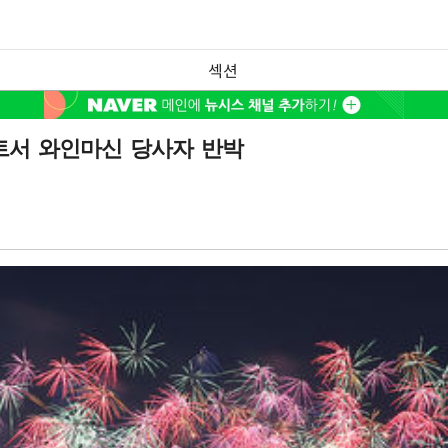
섹션
트서 와인마신 당사자 반박