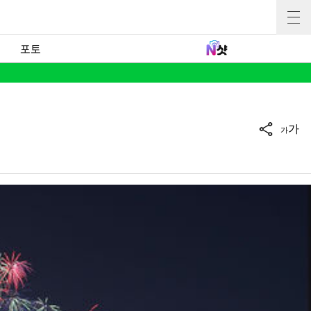
포토
가
가