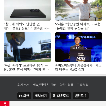
"창 3개 띄워도 답답함 없
오세훈 "용산공원 아파트, 노무현
네"…'폴드8 울트라', 일주일 써보
·문재인 철학 뒤집는 것"
니
'폭염 휴식기' 프로야구 10개 구
휴머노이드부터 AI공장까지…제조
단, 훈련·휴식 병행…"야외 훈련
업 바꾸는 M.AX 성과
해도 안전 최우선"
회사소개
제휴/컨텐츠 판매
약관·정책
고충처리
PC화면
제보하기
앱 다운로드
맨위로↑
광
COPYRIGHTⓒ
NEWSIS
ALL RIGHTS RESERVED.
고