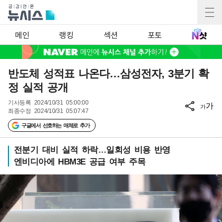
메인
랭킹
섹션
포토
반도체 성적표 나온다…삼성전자, 3분기 확
정 실적 공개
기사등록
2024/10/31 05:00:00
가
가
최종수정
2024/10/31 05:07:47
구글에서 선호하는 매체로 추가
전분기 대비 실적 하락…일회성 비용 반영
엔비디아에 HBM3E 공급 여부 주목