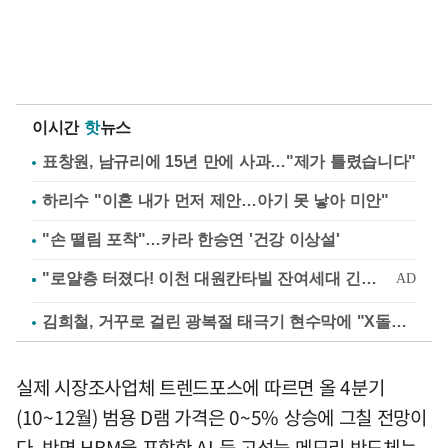
이시간
핫
뉴스
표창원, 남규리에 15년 만에 사과…"제가 틀렸습니다"
하리수 "이혼 내가 먼저 제안…아기 못 낳아 미안"
"손 떨림 포착"…카라 한승연 '건강 이상설'
김희철, 거꾸로 걸린 광복절 태극기 현수막에 "X돌았네"
실제 시장조사업체 트렌드포스에 따르면 올 4분기
(10~12월) 범용 D램 가격은 0~5% 상승에 그칠 전망이
다. 반면 HBM을 포함한 AI 등 고성능 메모리 반도체는