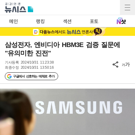
메인
랭킹
섹션
포토
삼성전자, 엔비디아 HBM3E 검증 질문에
"유의미한 진전"
기사등록
2024/10/31 11:23:38
가
가
최종수정
2024/10/31 13:50:16
구글에서 선호하는 매체로 추가