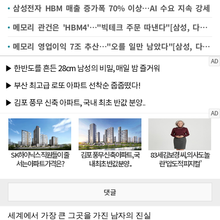
삼성전자 HBM 매출 증가폭 70% 이상…AI 수요 지속 강세
메모리 관건은 'HBM4'…"빅테크 주문 따낸다"[삼성, 다시 뛴다⑤]
메모리 영업이익 7조 추산…"오를 일만 남았다"[삼성, 다시 뛴다①]
댓글