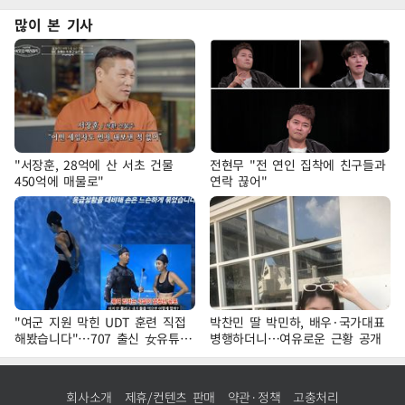
많이 본 기사
"서장훈, 28억에 산 서초 건물
전현무 "전 연인 집착에 친구들과
450억에 매물로"
연락 끊어"
"여군 지원 막힌 UDT 훈련 직접
박찬민 딸 박민하, 배우·국가대표
해봤습니다"…707 출신 女유튜버
병행하더니…여유로운 근황 공개
'완벽 소화'
회사소개
제휴/컨텐츠 판매
약관·정책
고충처리