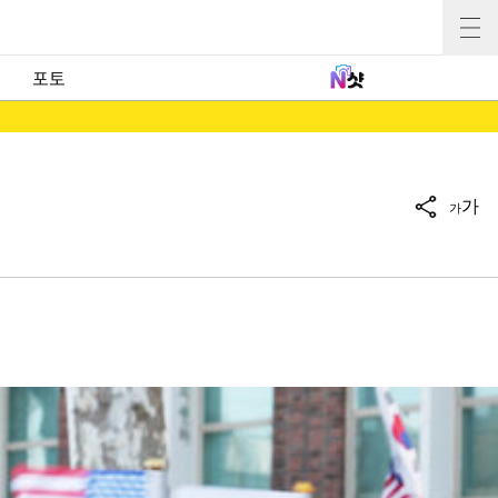
포토
가
가