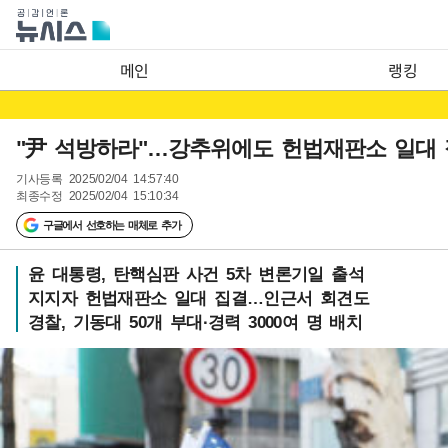
메인
랭킹
"尹 석방하라"…강추위에도 헌법재판소 일대
기사등록
2025/02/04 14:57:40
최종수정
2025/02/04 15:10:34
구글에서 선호하는 매체로 추가
윤 대통령, 탄핵심판 사건 5차 변론기일 출석
지지자 헌법재판소 일대 집결…인근서 회견도
경찰, 기동대 50개 부대·경력 3000여 명 배치