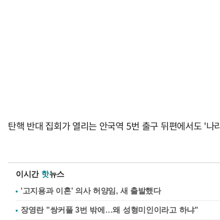
탄핵 반대 집회가 열리는 안국역 5번 출구 뒤편에서도 '나
이시간
핫
뉴스
'고지용과 이혼' 의사 허양임, 새 출발했다
장영란 "쌍커풀 3번 밖에…왜 성형미인이라고 하냐"