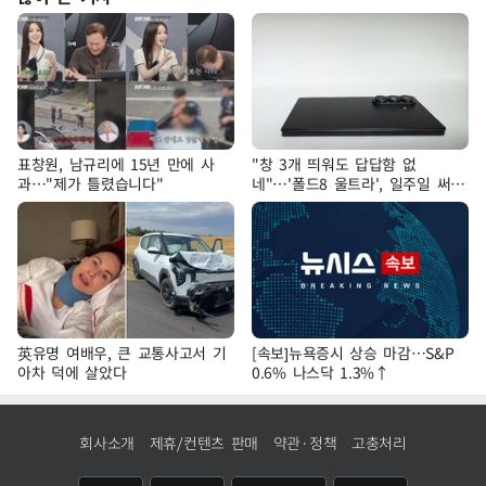
표창원, 남규리에 15년 만에 사
"창 3개 띄워도 답답함 없
과…"제가 틀렸습니다"
네"…'폴드8 울트라', 일주일 써보
니
英유명 여배우, 큰 교통사고서 기
[속보]뉴욕증시 상승 마감…S&P
아차 덕에 살았다
0.6% 나스닥 1.3%↑
회사소개
제휴/컨텐츠 판매
약관·정책
고충처리