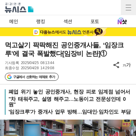
메인
랭킹
섹션
포토
먹고살기 팍팍해진 공인중개사들, ‘임장크
루’에 결국 폭발했다[임장비 논란]①
기사등록
2025/04/25 08:13:44
가
가
최종수정
2025/04/28 14:29:08
구글에서 선호하는 매체로 추가
폐업 위기 놓인 공인중개사, 현장 피로 임계점 넘어서
"차 태워주고, 설명 해주고…노동이고 전문성인데 0
원"
'임장크루'가 중개사 업무 방해…임대인·임차인도 부담