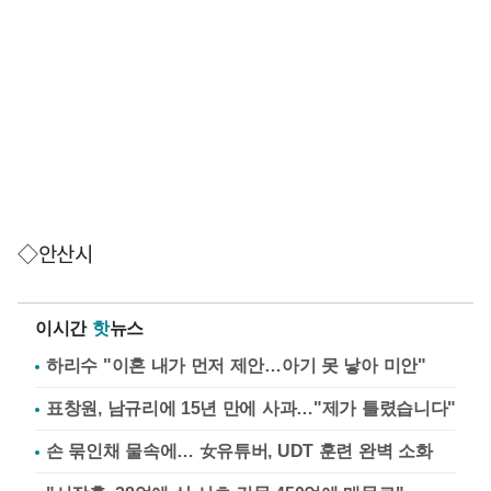
◇안산시
이시간
핫
뉴스
하리수 "이혼 내가 먼저 제안…아기 못 낳아 미안"
표창원, 남규리에 15년 만에 사과…"제가 틀렸습니다"
손 묶인채 물속에… 女유튜버, UDT 훈련 완벽 소화