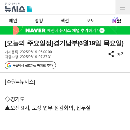
메인
랭킹
섹션
포토
[오늘의 주요일정]경기남부(6월19일 목요일)
기사등록
2025/06/19 05:00:00
가
가
최종수정
2025/06/19 07:37:31
구글에서 선호하는 매체로 추가
[수원=뉴시스]
◇경기도
▲오전 9시, 도정 업무 점검회의, 집무실