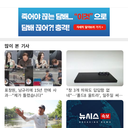
많이 본 기사
표창원, 남규리에 15년 만에 사
"창 3개 띄워도 답답함 없
과…"제가 틀렸습니다"
네"…'폴드8 울트라', 일주일 써보
니