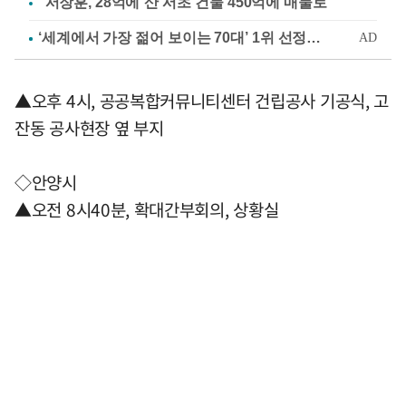
"서장훈, 28억에 산 서초 건물 450억에 매물로"
▲오후 4시, 공공복합커뮤니티센터 건립공사 기공식, 고
잔동 공사현장 옆 부지
◇안양시
▲오전 8시40분, 확대간부회의, 상황실