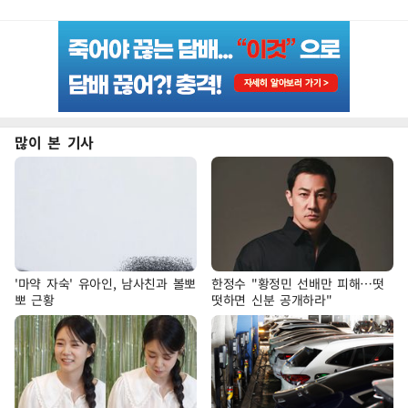
많이 본 기사
'마약 자숙' 유아인, 남사친과 볼뽀
한정수 "황정민 선배만 피해…떳
뽀 근황
떳하면 신분 공개하라"