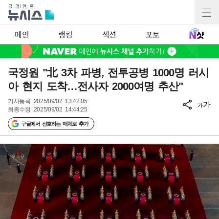
메인
랭킹
섹션
포토
국정원 "北 3차 파병, 전투공병 1000명 러시
아 현지 도착…전사자 2000여명 추산"
기사등록
2025/09/02 13:42:05
가
가
최종수정
2025/09/02 14:44:25
구글에서 선호하는 매체로 추가