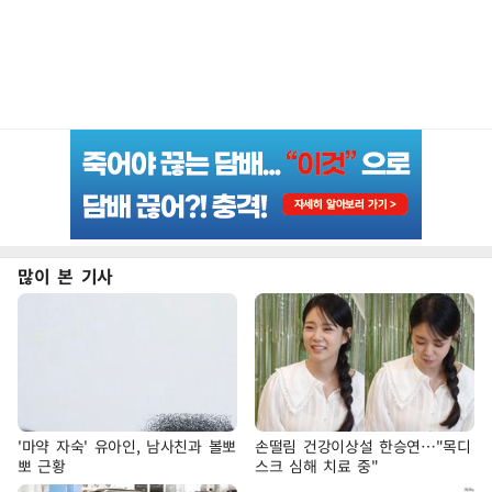
많이 본 기사
'마약 자숙' 유아인, 남사친과 볼뽀
손떨림 건강이상설 한승연…"목디
뽀 근황
스크 심해 치료 중"