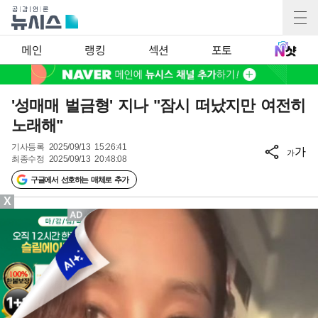
메인
랭킹
섹션
포토
'성매매 벌금형' 지나 "잠시 떠났지만 여전히
노래해"
기사등록
2025/09/13 15:26:41
가
가
최종수정
2025/09/13 20:48:08
구글에서 선호하는 매체로 추가
X