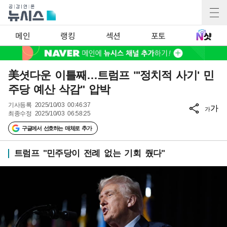
메인
랭킹
섹션
포토
美셧다운 이틀째…트럼프 "'정치적 사기' 민
주당 예산 삭감" 압박
기사등록
2025/10/03 00:46:37
가
가
최종수정
2025/10/03 06:58:25
구글에서 선호하는 매체로 추가
트럼프 "민주당이 전례 없는 기회 줬다"