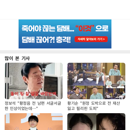
많이 본 기사
정보석 "황정음 전 남편 서글서글
황기순 "원정 도박으로 전 재산
한 인상이었는데…"
잃고 필리핀 도피"