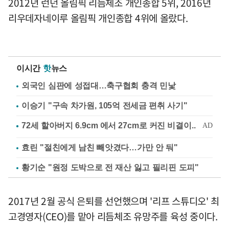
2012년 런던 올림픽 리듬체조 개인종합 5위, 2016년
리우데자네이루 올림픽 개인종합 4위에 올랐다.
이시간
핫
뉴스
외국인 심판에 성접대…축구협회 충격 민낯
이승기 "구속 차가원, 105억 전세금 편취 사기"
효린 "절친에게 남친 빼앗겼다…가만 안 둬"
황기순 "원정 도박으로 전 재산 잃고 필리핀 도피"
2017년 2월 공식 은퇴를 선언했으며 '리프 스튜디오' 최
고경영자(CEO)를 맡아 리듬체조 유망주를 육성 중이다.