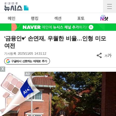
메인
랭킹
섹션
포토
'금융인♥' 손연재, 우월한 비율…인형 미모
여전
기사등록
2025/11/05 14:31:12
가
가
구글에서 선호하는 매체로 추가
X