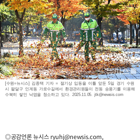
[수원=뉴시스] 김종택 기자 = 절기상 입동을 이틀 앞둔 5일 경기 수원
시 팔달구 인계동 가로수길에서 환경관리원들이 전동 송풍기를 이용해
수북히 쌓인 낙엽을 청소하고 있다. 2025.11.05.
jtk@newsis.com
◎공감언론 뉴시스
ryuhj@newsis.com
,