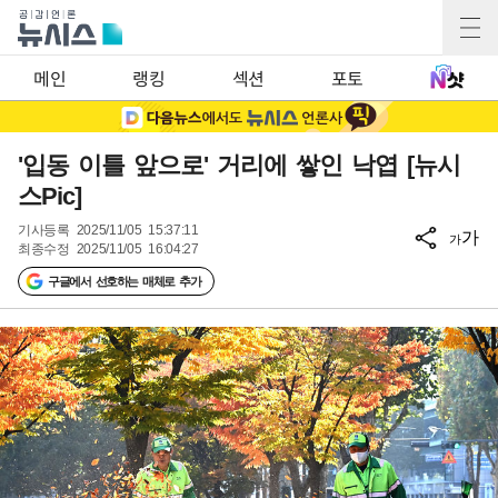
메인
랭킹
섹션
포토
'입동 이틀 앞으로' 거리에 쌓인 낙엽 [뉴시
스Pic]
기사등록
2025/11/05 15:37:11
가
가
최종수정
2025/11/05 16:04:27
구글에서 선호하는 매체로 추가