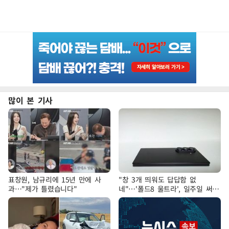
많이 본 기사
표창원, 남규리에 15년 만에 사
"창 3개 띄워도 답답함 없
과…"제가 틀렸습니다"
네"…'폴드8 울트라', 일주일 써보
니