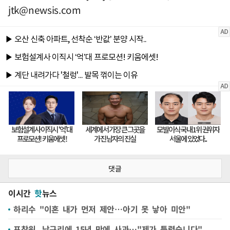
jtk@newsis.com
댓글
이시간
핫
뉴스
하리수 "이혼 내가 먼저 제안…아기 못 낳아 미안"
표창원, 남규리에 15년 만에 사과…"제가 틀렸습니다"