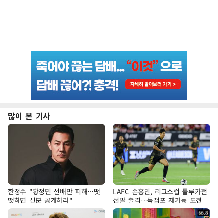
많이 본 기사
한정수 "황정민 선배만 피해…떳
LAFC 손흥민, 리그스컵 톨루카전
떳하면 신분 공개하라"
선발 출격…득점포 재가동 도전