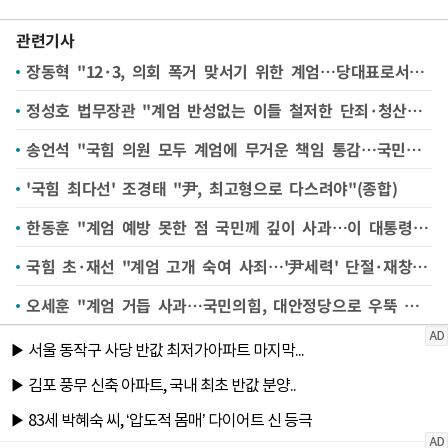
관련기사
장동혁 "12·3, 의회 폭거 맞서기 위한 계엄…당대표로서 책임 통감"
정성호 법무장관 "계엄 반성없는 이들 철저한 단죄·청산해야"
송언석 "국힘 의원 모두 계엄에 무거운 책임 통감…국민께 진심으로 사과"
'국힘 최다선' 조경태 "尹, 최고형으로 다스려야"(종합)
한동훈 "계엄 예방 못한 점 국민께 깊이 사과…이 대통령, 계엄 빼고 나쁜 짓 다 해"
국힘 초·재선 "계엄 고개 숙여 사죄…'尹세력' 단절·재창당 수준 혁신"
오세훈 "계엄 거듭 사과…국민의힘, 대안정당으로 우뚝 서야"