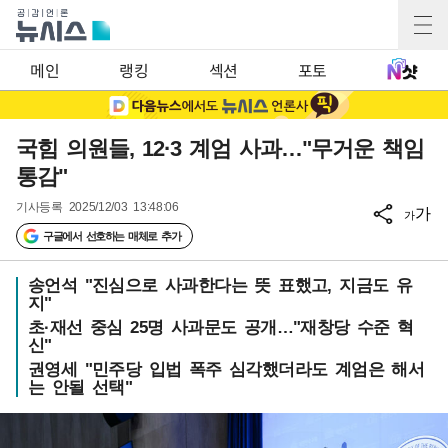
메인
랭킹
섹션
포토
국힘 의원들, 12·3 계엄 사과…"무거운 책임
통감"
기사등록
2025/12/03 13:48:06
가
가
구글에서 선호하는 매체로 추가
송언석 "진심으로 사과한다는 뜻 표했고, 지금도 유
지"
초·재선 중심 25명 사과문도 공개…"재창당 수준 혁
신"
권영세 "민주당 입법 폭주 심각했더라도 계엄은 해서
는 안될 선택"