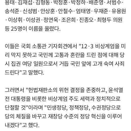
용태·김재섭·김형동·박정훈·박정하·배준영·서범수·
송석준·신성범·안상훈·안철수·엄태영·우재준·유용원
·이상휘·이성권·정연욱·조은희·진종오·최형두 의원
등 25명이 이름을 올렸다.
이들은 국회 소통관 기자회견에서 "12·3 비상계엄을 미
리 막지 못하고 국민께 고통과 혼란을 드린 점에 대해 당
시 집권 여당 일원으로서 거듭 국민 앞에 고개 숙여 사죄
드린다"고 말했다.
그러면서 "헌법재판소의 위헌 결정을 존중하고, 윤석열
전 대통령을 비롯한 비상계엄 주도 세력과 정치적으로
단절할 것"이라며 "민생정당, 정책정당, 수권정당으로
당의 체질을 바꾸고 재창당 수준의 정당 혁신을 이루어
내겠다"고 했다.