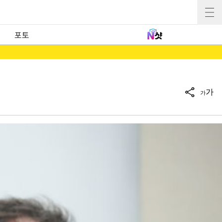
포토
가
가