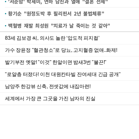
'서준맘' 박세미, 연하 남친과 열애 "결혼 전제"
황기순 "원정도박 후 필리핀서 2년 불법체류"
백혈병 재발 최성원 "치료가 날 죽이는 것 같아"