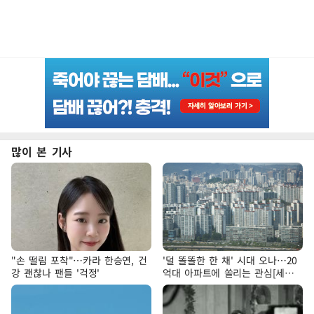
많이 본 기사
"손 떨림 포착"…카라 한승연, 건
'덜 똘똘한 한 채' 시대 오나…20
강 괜찮나 팬들 '걱정'
억대 아파트에 쏠리는 관심[세제
개편, 그 이후②]