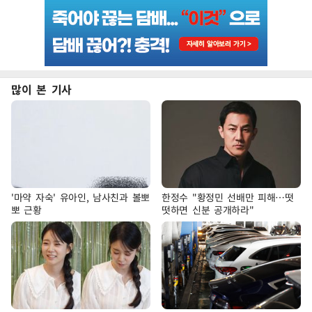
많이 본 기사
'마약 자숙' 유아인, 남사친과 볼뽀
한정수 "황정민 선배만 피해…떳
뽀 근황
떳하면 신분 공개하라"