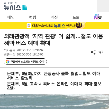
메인
랭킹
섹션
포토
외래관광객 ‘지역 관광’ 더 쉽게…철도 이용
혜택·버스 예매 확대
기사등록
2026/05/06 17:36:39
가
가
최종수정
2026/05/06 18:15:06
구글에서 선호하는 매체로 추가
문체부, 6월3일까지 관광공사·클룩 협업…철도 예매
서비스 활성화
문체부, 6월 고속·시외버스 온라인 예매처 확대·홍보
강화