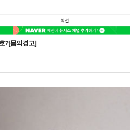
섹션
호?[몸의경고]