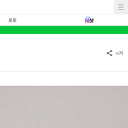
포토
가
가