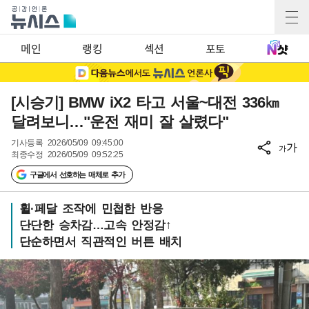
메인
랭킹
섹션
포토
[시승기] BMW iX2 타고 서울~대전 336㎞
달려보니…"운전 재미 잘 살렸다"
기사등록
2026/05/09 09:45:00
가
가
최종수정
2026/05/09 09:52:25
구글에서 선호하는 매체로 추가
휠·페달 조작에 민첩한 반응
단단한 승차감…고속 안정감↑
단순하면서 직관적인 버튼 배치