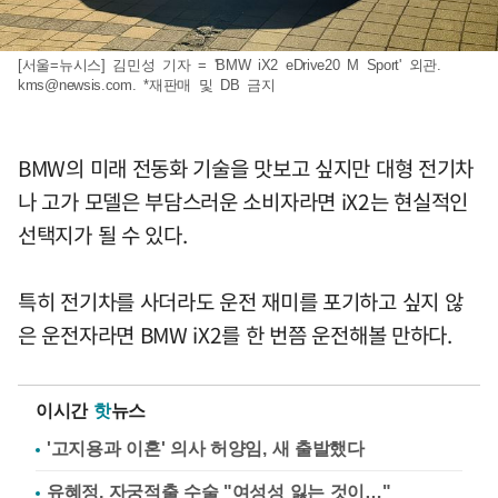
[서울=뉴시스] 김민성 기자 = 'BMW iX2 eDrive20 M Sport' 외관.
kms@newsis.com
. *재판매 및 DB 금지
BMW의 미래 전동화 기술을 맛보고 싶지만 대형 전기차
나 고가 모델은 부담스러운 소비자라면 iX2는 현실적인
선택지가 될 수 있다.
특히 전기차를 사더라도 운전 재미를 포기하고 싶지 않
은 운전자라면 BMW iX2를 한 번쯤 운전해볼 만하다.
이시간
핫
뉴스
'고지용과 이혼' 의사 허양임, 새 출발했다
유혜정, 자궁적출 수술 "여성성 잃는 것이…"