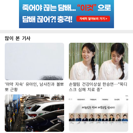
많이 본 기사
'마약 자숙' 유아인, 남사친과 볼뽀
손떨림 건강이상설 한승연…"목디
뽀 근황
스크 심해 치료 중"