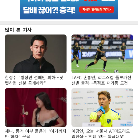
많이 본 기사
한정수 "황정민 선배만 피해…떳
LAFC 손흥민, 리그스컵 톨루카전
떳하면 신분 공개하라"
선발 출격…득점포 재가동 도전
제니, 동거 여부 물음에 "여기까지
이강인, 오늘 서울서 AT마드리드
만 하자" 웃음
입단식…'전례 없는 특급대우'