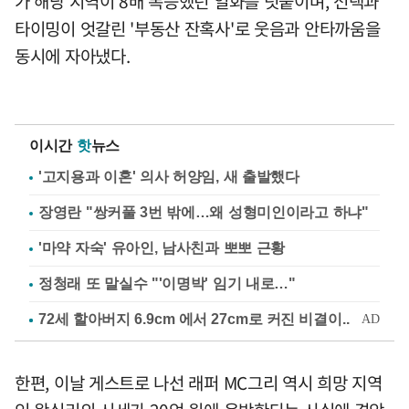
가 해당 지역이 8배 폭등했던 일화를 덧붙이며, 선택과
타이밍이 엇갈린 '부동산 잔혹사'로 웃음과 안타까움을
동시에 자아냈다.
이시간
핫
뉴스
'고지용과 이혼' 의사 허양임, 새 출발했다
장영란 "쌍커풀 3번 밖에…왜 성형미인이라고 하냐"
'마약 자숙' 유아인, 남사친과 뽀뽀 근황
정청래 또 말실수 "'이명박' 임기 내로…"
한편, 이날 게스트로 나선 래퍼 MC그리 역시 희망 지역