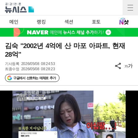
메인
랭킹
섹션
포토
김숙 "2002년 4억에 산 마포 아파트, 현재
28억"
기사등록
2026/05/08 08:24:53
가
가
최종수정
2026/05/08 08:28:23
구글에서 선호하는 매체로 추가