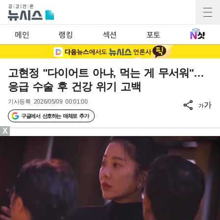
메인
랭킹
섹션
포토
고현정 "다이어트 아냐, 먹는 게 무서워"…
응급 수술 후 건강 위기 고백
기사등록
2026/05/09 00:01:00
가
가
구글에서 선호하는 매체로 추가
X