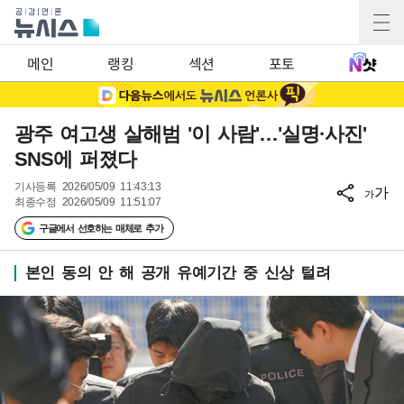
메인
랭킹
섹션
포토
광주 여고생 살해범 '이 사람'…'실명·사진'
SNS에 퍼졌다
기사등록
2026/05/09 11:43:13
가
가
최종수정
2026/05/09 11:51:07
구글에서 선호하는 매체로 추가
본인 동의 안 해 공개 유예기간 중 신상 털려