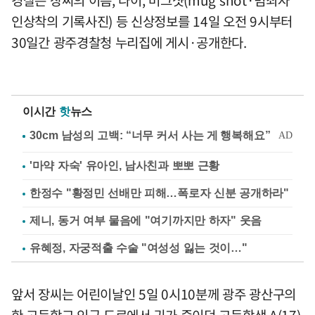
인상착의 기록사진) 등 신상정보를 14일 오전 9시부터
30일간 광주경찰청 누리집에 게시·공개한다.
이시간
핫
뉴스
'마약 자숙' 유아인, 남사친과 뽀뽀 근황
한정수 "황정민 선배만 피해…폭로자 신분 공개하라"
제니, 동거 여부 물음에 "여기까지만 하자" 웃음
유혜정, 자궁적출 수술 "여성성 잃는 것이…"
앞서 장씨는 어린이날인 5일 0시10분께 광주 광산구의
한 고등학교 인근 도로에서 귀가 중이던 고등학생 A(17)