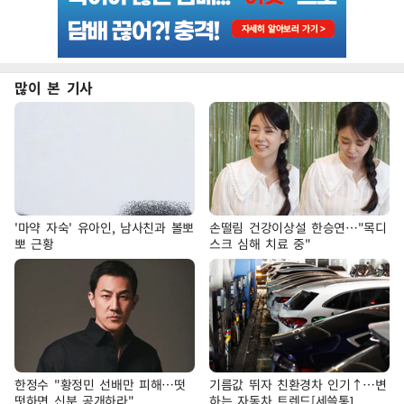
많이 본 기사
'마약 자숙' 유아인, 남사친과 볼뽀
손떨림 건강이상설 한승연…"목디
뽀 근황
스크 심해 치료 중"
한정수 "황정민 선배만 피해…떳
기름값 뛰자 친환경차 인기↑…변
떳하면 신분 공개하라"
하는 자동차 트렌드[세쓸통]