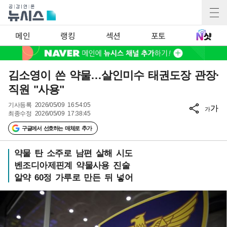
메인
랭킹
섹션
포토
김소영이 쓴 약물…살인미수 태권도장 관장·
직원 "사용"
기사등록
2026/05/09 16:54:05
가
가
최종수정
2026/05/09 17:38:45
구글에서 선호하는 매체로 추가
약물 탄 소주로 남편 살해 시도
벤조디아제핀계 약물사용 진술
알약 60정 가루로 만든 뒤 넣어