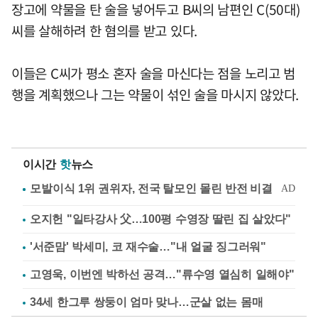
장고에 약물을 탄 술을 넣어두고 B씨의 남편인 C(50대)
씨를 살해하려 한 혐의를 받고 있다.
이들은 C씨가 평소 혼자 술을 마신다는 점을 노리고 범
행을 계획했으나 그는 약물이 섞인 술을 마시지 않았다.
이시간
핫
뉴스
오지헌 "일타강사 父…100평 수영장 딸린 집 살았다"
'서준맘' 박세미, 코 재수술…"내 얼굴 징그러워"
고영욱, 이번엔 박하선 공격…"류수영 열심히 일해야"
34세 한그루 쌍둥이 엄마 맞나…군살 없는 몸매