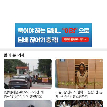
많이 본 기사
[단독]체온 40.6도 쓰러진 해
소유, 삼전닉스 팔아 마련한 집 공
병…"엄살"이라며 훈련강요
개…사우나·헬스장까지