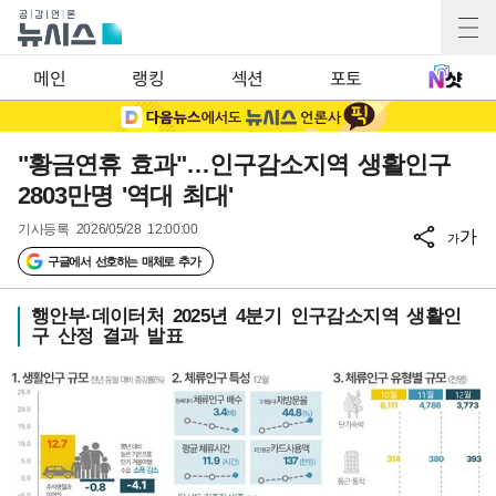
메인
랭킹
섹션
포토
"황금연휴 효과"…인구감소지역 생활인구
2803만명 '역대 최대'
기사등록
2026/05/28 12:00:00
가
가
구글에서 선호하는 매체로 추가
행안부·데이터처 2025년 4분기 인구감소지역 생활인
구 산정 결과 발표