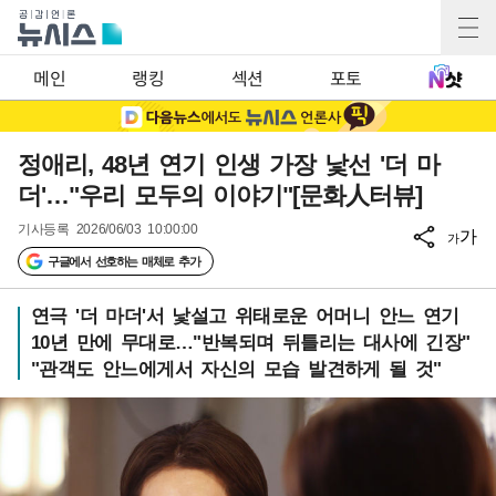
메인
랭킹
섹션
포토
정애리, 48년 연기 인생 가장 낯선 '더 마
더'…"우리 모두의 이야기"[문화人터뷰]
기사등록
2026/06/03 10:00:00
가
가
구글에서 선호하는 매체로 추가
연극 '더 마더'서 낯설고 위태로운 어머니 안느 연기
10년 만에 무대로…"반복되며 뒤틀리는 대사에 긴장"
"관객도 안느에게서 자신의 모습 발견하게 될 것"