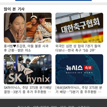
많이 본 기사
홍서범♥조갑경, 아들 불륜 사과
외국인 심판 성 접대 7경기 들여
후 근황…밝은 미소
다보니…한국 축구 '5승 2무'
SK하이닉스, 주당 375원 분기배당
[속보]SK하이닉스, 주당 375원 분
결정…3분기 중 추가 주주환원 발
기 배당…"3분기 중 주주환원 방
표
안 확정"