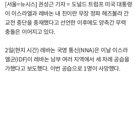
[서울=뉴시스] 권성근 기자 = 도널드 트럼프 미국 대통령
이 이스라엘과 레바논 내 친이란 무장 정파 헤즈볼라 간
교전 중단을 중재했다고 선언한 이후에도 양측간 무력
충돌은 이어지고 있다.
2일(현지 시간) 레바논 국영 통신(NNA)은 이날 이스라
엘군(IDF)이 레바논 남부 여러 지역에서 세 차례 공습을
가했다고 보도했다. 이번 공습으로 1명이 사망했다.