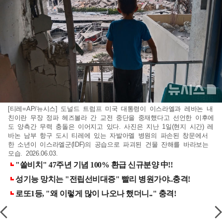
[티레=AP/뉴시스] 도널드 트럼프 미국 대통령이 이스라엘과 레바논 내
친이란 무장 정파 헤즈볼라 간 교전 중단을 중재했다고 선언한 이후에
도 양측간 무력 충돌은 이어지고 있다. 사진은 지난 1일(현지 시간) 레
바논 남부 항구 도시 티레에 있는 자발아멜 병원의 파손된 창문에서
한 소년이 이스라엘군(IDF)의 공습으로 파괴된 건물 잔해를 바라보는
모습. 2026.06.03.