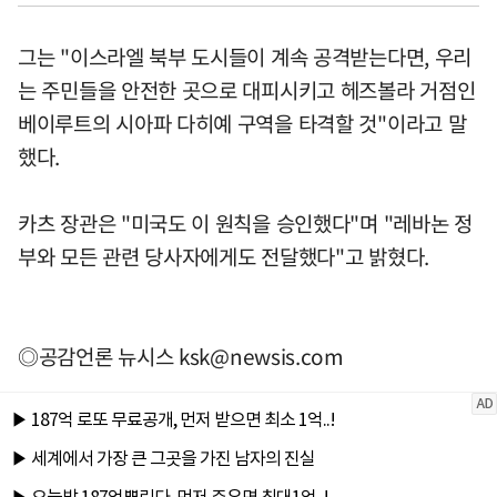
그는 "이스라엘 북부 도시들이 계속 공격받는다면, 우리
는 주민들을 안전한 곳으로 대피시키고 헤즈볼라 거점인
베이루트의 시아파 다히예 구역을 타격할 것"이라고 말
했다.
카츠 장관은 "미국도 이 원칙을 승인했다"며 "레바논 정
부와 모든 관련 당사자에게도 전달했다"고 밝혔다.
◎공감언론 뉴시스
ksk@newsis.com