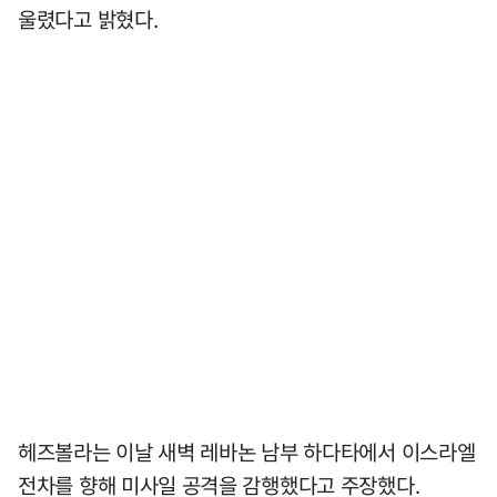
울렸다고 밝혔다.
헤즈볼라는 이날 새벽 레바논 남부 하다타에서 이스라엘
전차를 향해 미사일 공격을 감행했다고 주장했다.